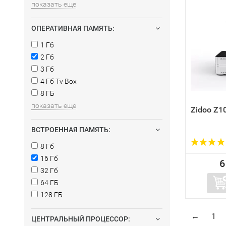
показать еще
ОПЕРАТИВНАЯ ПАМЯТЬ:
1 Гб
2 Гб
3 Гб
4 Гб Tv Box
8 ГБ
показать еще
Zidoo Z1
ВСТРОЕННАЯ ПАМЯТЬ:
8 Гб
16 Гб
6
32 Гб
64 ГБ
128 ГБ
←
1
ЦЕНТРАЛЬНЫЙ ПРОЦЕССОР: