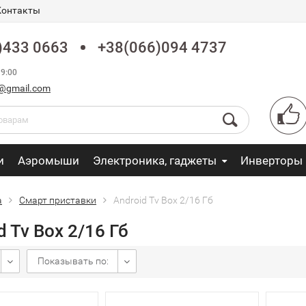
Контакты
)433 0663
+38(066)094 4737
9:00
fo@gmail.com
и
Аэромыши
Электроника, гаджеты
Инверторы
a
Смарт приставки
Android Tv Box 2/16 Гб
d Tv Box 2/16 Гб
Показывать по: