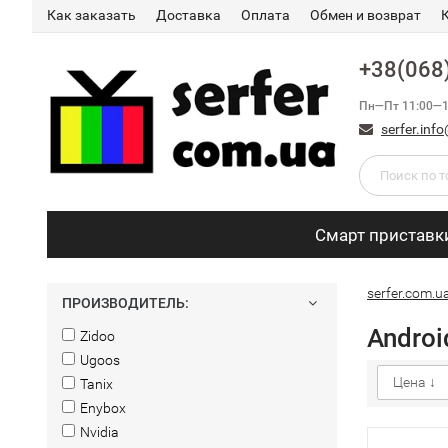
Как заказать
Доставка
Оплата
Обмен и возврат
+38(068
Пн—Пт 11:00—1
serfer.in
Смарт приставк
serfer.com.u
ПРОИЗВОДИТЕЛЬ:
Androi
Zidoo
Ugoos
Цена ↓
Tanix
Enybox
Nvidia