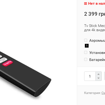
Нет в на
2 399 гр
Tv Stick M
для 4k виде
Аэромышь
?
Установк
Батарейк
Категория:
С