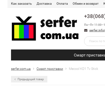
Как заказать
Доставка
Оплата
Обмен и возврат
+38(068
Пн—Пт 11:00—1
serfer.in
Смарт приставк
serfer.com.ua
Смарт приставки
Mecool KD1 Tv Stick
Предыдущий товар