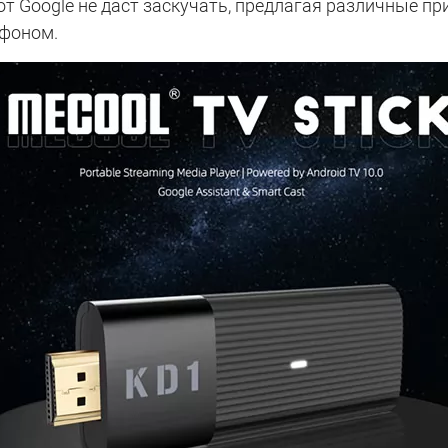
т Google не даст заскучать, предлагая различные п
офоном.