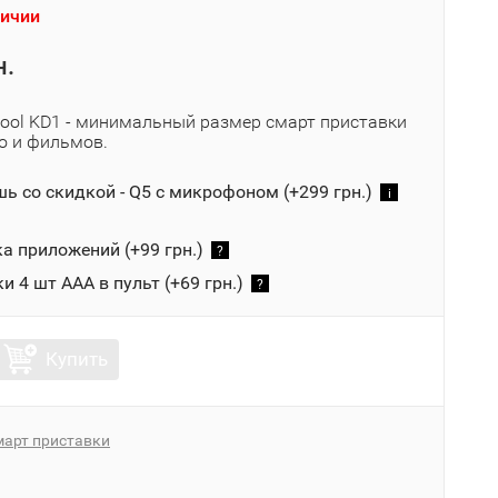
личии
н.
ecool KD1 - минимальный размер смарт приставки
о и фильмов.
 со скидкой - Q5 с микрофоном (+
299 грн.
)
i
а приложений (+
99 грн.
)
?
и 4 шт ААА в пульт (+
69 грн.
)
?
Купить
март приставки