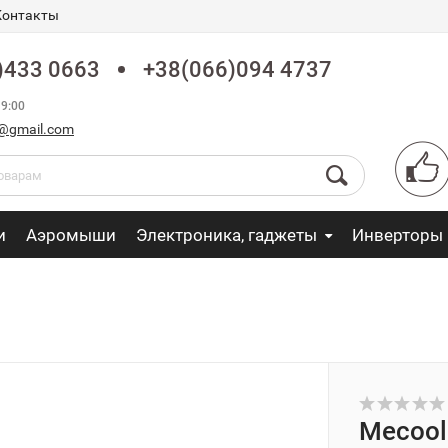
Контакты
)433 0663
+38(066)094 4737
9:00
fo@gmail.com
и
Аэромыши
Электроника, гаджеты
Инверторы
Mecool 