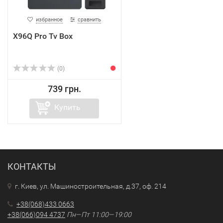
избранное
сравнить
X96Q Pro Tv Box
(0)
739 грн.
Купить
КОНТАКТЫ
г. Киев, ул. Машиностроительная, д.37, оф. 214
+38(068)433 0663
+38(066)094 4737
Пн—Пт 11:00—19:00