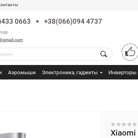
Контакты
)433 0663
+38(066)094 4737
9:00
fo@gmail.com
и
Аэромыши
Электроника, гаджеты
Инверторы
Xiaomi