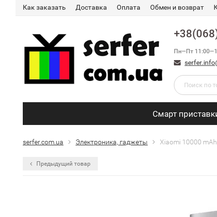
Как заказать
Доставка
Оплата
Обмен и возврат
+38(068
Пн—Пт 11:00—1
serfer.in
Смарт приставк
serfer.com.ua
Электроника, гаджеты
Xiaomi 10000 mAh
Предыдущий товар