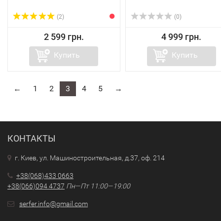
(2)
(0)
2 599 грн.
4 999 грн.
Купить
Купить
←
1
2
3
4
5
→
КОНТАКТЫ
г. Киев, ул. Машиностроительная, д.37, оф. 214
+38(068)433 0663
+38(066)094 4737
Пн—Пт 11:00—19:00
serfer.info@gmail.com